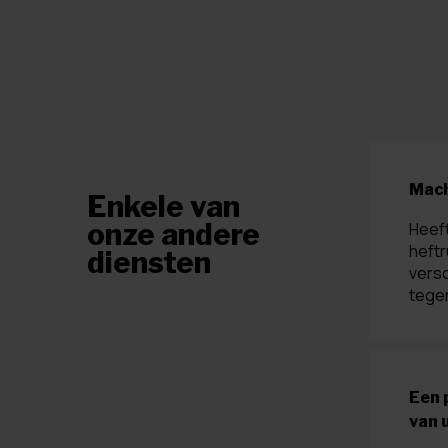
Mach
Enkele van
onze andere
Heeft
heft
diensten
versc
tegen
Een 
van 