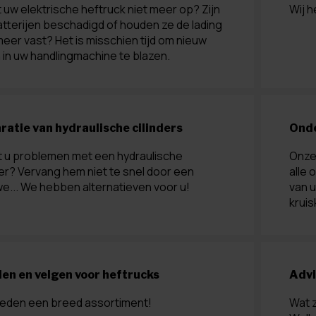
 uw elektrische heftruck niet meer op? Zijn
Wij h
tterijen beschadigd of houden ze de lading
meer vast? Het is misschien tijd om nieuw
 in uw handlingmachine te blazen.
ratie van hydraulische cilinders
Ond
t u problemen met een hydraulische
Onze 
der? Vervang hem niet te snel door een
alle 
e... We hebben alternatieven voor u!
van 
krui
en en velgen voor heftrucks
Advi
ieden een breed assortiment!
Wat z