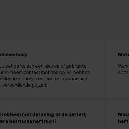
ineverkoop
Moto
 u behoefte aan een nieuwe of gebruikte
Wann
ruck? Neem contact met ons op, wij hebben
deze 
hillende modellen en merken op voorraad
 verschillende prijzen!
probleem met de lading of de batterij
Mast
uw elektrische heftruck?
heft