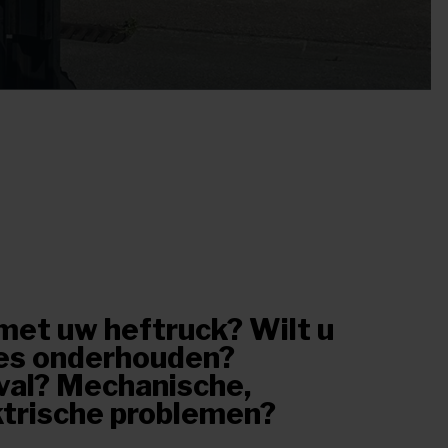
met uw heftruck? Wilt u
es onderhouden?
tval? Mechanische,
ktrische problemen?