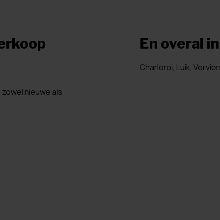
verkoop
En overal i
Charleroi, Luik, Vervie
u zowel nieuwe als