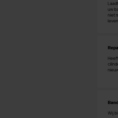
Laadt
uw ba
niet 
leven
Repa
Heef
cilin
nieuw
Band
Wij b