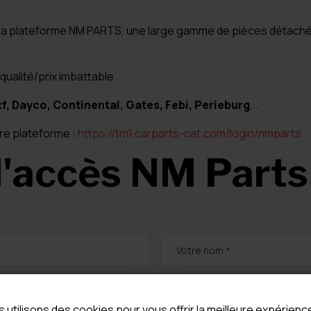
sa plateforme NM PARTS, une large gamme de pièces détachée
ualité/prix imbattable.
f, Dayco, Continental, Gates, Febi, Perieburg
,..
re plateforme :
https://tm1.carparts-cat.com/login/nmparts
'accès NM Parts
Votre nom *
Votre email *
 utilisons des cookies pour vous offrir la meilleure expérienc