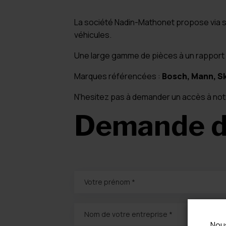
La société Nadin-Mathonet propose via 
véhicules.
Une large gamme de pièces à un rapport q
Marques référencées :
Bosch, Mann, Sk
N'hesitez pas à demander un accès à not
Demande d
Votre prénom *
Nom de votre entreprise *
Nous