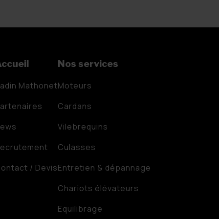
ccueil
Nos services
adin Mathonet
Moteurs
artenaires
Cardans
News
Vilebrequins
ecrutement
Culasses
ontact / Devis
Entretien & dépannage
Chariots élévateurs
Equilibrage