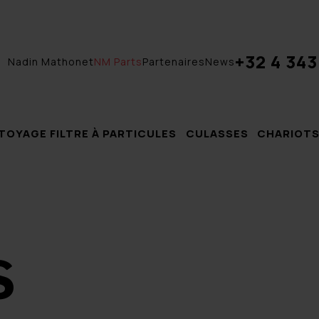
+32 4 343
Nadin Mathonet
NM Parts
Partenaires
News
TOYAGE FILTRE À PARTICULES
CULASSES
CHARIOTS
S