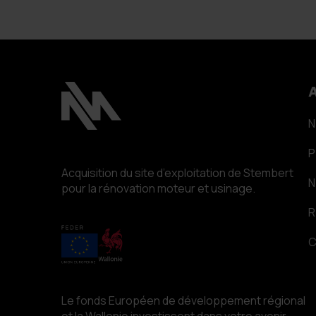
A
N
P
Acquisition du site d’exploitation de Stembert
pour la rénovation moteur et usinage.
R
C
Le fonds Européen de développement régional
et la Wallonie investissent dans votre avenir.