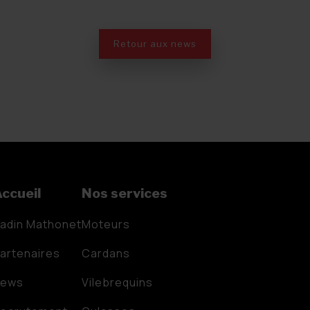
Retour aux news
ccueil
Nos services
adin Mathonet
Moteurs
artenaires
Cardans
News
Vilebrequins