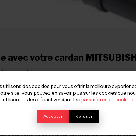
me avec votre cardan MITSUBISH
ttre au rebus.
tre atelier afin de voir s'il n'es
 utilisons des cookies pour vous offrir la meilleure expérienc
ie.
otre site. Vous pouvez en savoir plus sur les cookies que no
utilisons ou les désactiver dans les
paramètres de cookies
achines nécessaires pour le rép
mplacer les croisillons, sertir le
Accepter
Refuser
uilibrer afin d'éviter toute vibra
ous pourrons vous fournir un neuf au meilleur prix.