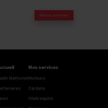
Retour aux news
ccueil
Nos services
adin Mathonet
Moteurs
artenaires
Cardans
News
Vilebrequins