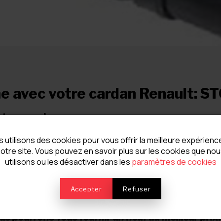
e avec votre cardan Renault: S
ttre au rebus.
tre atelier afin de voir s'il n'es
 utilisons des cookies pour vous offrir la meilleure expérienc
ie.
otre site. Vous pouvez en savoir plus sur les cookies que no
utilisons ou les désactiver dans les
paramètres de cookies
achines nécessaires pour le rép
mplacer les croisillons, sertir le
Accepter
Refuser
uilibrer afin d'éviter toute vibra
ous pourrons vous fournir un neuf au meilleur prix.