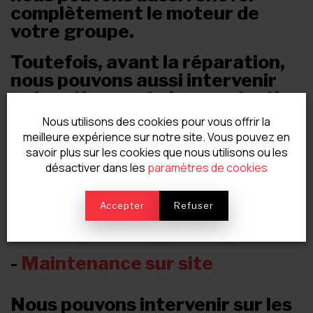
complètement le moteur de
votre groupe.
Toutefois, avant la réparation,
nous pouvons aussi intervenir
préventivement via un entretien
pour éviter l'immobilisation.
Nous utilisons des cookies pour vous offrir la
meilleure expérience sur notre site. Vous pouvez en
Pour plus d'informations, nous
savoir plus sur les cookies que nous utilisons ou les
vous invitons à visiter les pages
désactiver dans les
paramètres de cookies
suivantes de notre site en
cliquant sur les liens suivants:
Accepter
Refuser
-
Remise à neuf du moteur
-
Maintenance sur site
Nous pouvons intervenir sur les