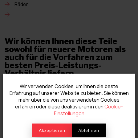
Räder
...
Wir können Ihnen diese Teile
sowohl für neuere Motoren als
auch für die Vorfahren zum
besten Preis-Leistungs-
Verhältnis liefern.
Wir verwenden Cookies, um Ihnen die beste
Wenn diese nicht auffindbar sind, wird unsere Werkstatt
Erfahrung auf unserer Website zu bieten. Sie können
alles tun, um sie fachgerecht zu erneuern oder eine neue
mehr über die von uns verwendeten Cookies
zu bearbeiten.
erfahren oder diese deaktivieren in den
Cookie-
Einstellungen
Wir können alle diese Teile auch ins Ausland versenden,
insbesondere nach Frankreich und ins Großherzogtum
Akzeptieren
Ablehnen
Luxemburg.